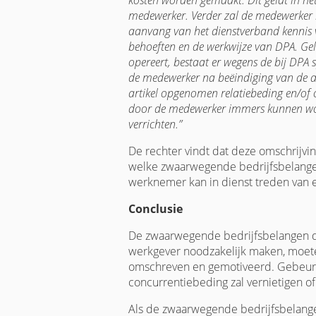
kosten worden gemaakt. Dit geldt in he
medewerker. Verder zal de medewerker i
aanvang van het dienstverband kennis
behoeften en de werkwijze van DPA. Ge
opereert, bestaat er wegens de bij DPA 
de medewerker na beëindiging van de arb
artikel opgenomen relatiebeding en/of 
door de medewerker immers kunnen word
verrichten.”
De rechter vindt dat deze omschrijvi
welke zwaarwegende bedrijfsbelangen
werknemer kan in dienst treden van 
Conclusie
De zwaarwegende bedrijfsbelangen d
werkgever noodzakelijk maken, moeten
omschreven en gemotiveerd. Gebeurt da
concurrentiebeding zal vernietigen of 
Als de zwaarwegende bedrijfsbelangen