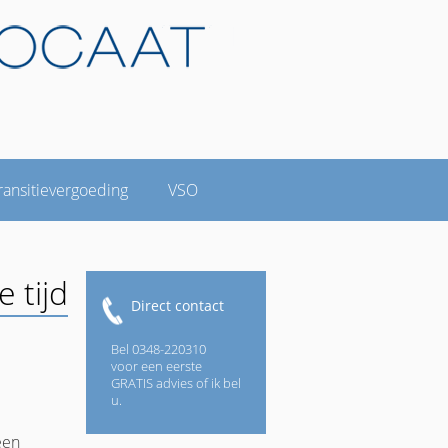
ransitievergoeding
VSO
 tijd
Direct contact
Bel 0348-220310
voor een eerste
GRATIS advies of ik bel
u.
een