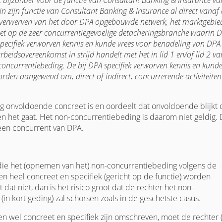
t bijzonder voor de functie van Consultant Banking & Insurance va
n zijn functie van Consultant Banking & Insurance al direct vanaf
 verwerven van het door DPA opgebouwde netwerk, het marktgebie
let op de zeer concurrentiegevoelige detacheringsbranche waarin 
specifiek verworven kennis en kunde vrees voor benadeling van DPA
eidsovereenkomst in strijd handelt met het in lid 1 en/of lid 2 va
concurrentiebeding. De bij DPA specifiek verworven kennis en kund
en aangewend om, direct of indirect, concurrerende activiteiten
ng onvoldoende concreet is en oordeelt dat onvoldoende blijkt
 het gaat. Het non-concurrentiebeding is daarom niet geldig.
een concurrent van DPA.
ie het (opnemen van het) non-concurrentiebeding volgens de
 heel concreet en specifiek (gericht op de functie) worden
t niet, dan is het risico groot dat de rechter het non-
(in kort geding) zal schorsen zoals in de geschetste casus.
 wel concreet en specifiek zijn omschreven, moet de rechter 