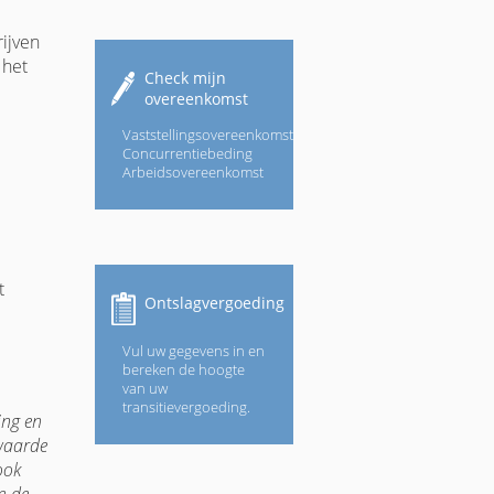
ijven
 het
Check mijn
overeenkomst
Vaststellingsovereenkomst
Concurrentiebeding
Arbeidsovereenkomst
t
Ontslagvergoeding
Vul uw gegevens in en
bereken de hoogte
van uw
transitievergoeding.
ing en
 waarde
ook