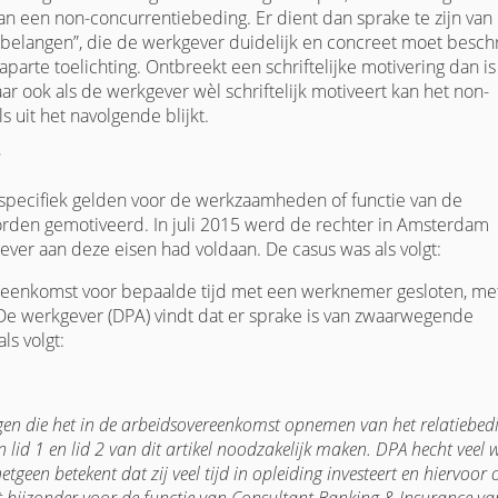
an een non-concurrentiebeding. Er dient dan sprake te zijn van
langen”, die de werkgever duidelijk en concreet moet beschr
parte toelichting. Ontbreekt een schriftelijke motivering dan is
r ook als de werkgever wèl schriftelijk motiveert kan het non-
s uit het navolgende blijkt.
?
ecifiek gelden voor de werkzaamheden of functie van de
den gemotiveerd. In juli 2015 werd de rechter in Amsterdam
ver aan deze eisen had voldaan. De casus was als volgt:
reenkomst voor bepaalde tijd met een werknemer gesloten, me
De werkgever (DPA) vindt dat er sprake is van zwaarwegende
ls volgt:
en die het in de arbeidsovereenkomst opnemen van het relatiebed
lid 1 en lid 2 van dit artikel noodzakelijk maken. DPA hecht veel
geen betekent dat zij veel tijd in opleiding investeert en hiervoor 