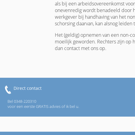
als bij een arbeidsovereenkomst voo
onevenredig wordt benadeeld door he
werkgever bij handhaving van het no
schorsing daarvan, kan alsnog leiden 
Het (geldig) opnemen van een non-co
moeilijk geworden. Rechters zijn op h
dan contact met ons op.
Direct contact
Bel 0348-220310
voor een eerste GRATIS advies of ik bel u.