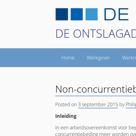
DE ONTSLAGA
Home
Werkgever
Werk
Non-concurrentiebe
Posted on
3 september 2015
by
Phil
Inleiding
In een arbeidsovereenkomst voor bepa
concurrentiebeding meer worden over