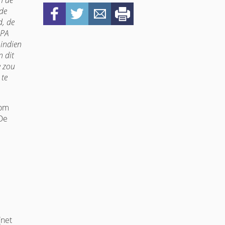
n de
 de
d, de
DPA
 indien
n dit
e zou
 te
 om
 De
(net