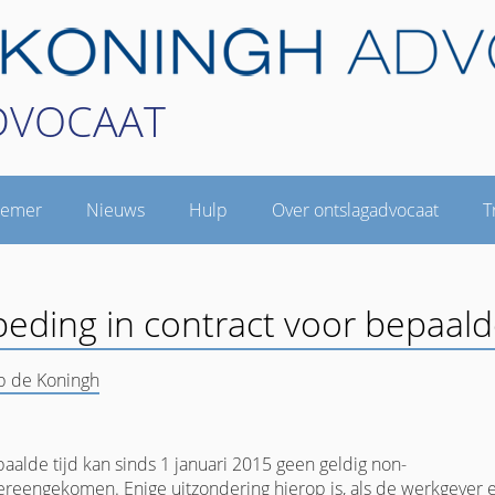
DVOCAAT
nemer
Nieuws
Hulp
Over ontslagadvocaat
T
ding in contract voor bepaalde
ip de Koningh
alde tijd kan sinds 1 januari 2015 geen geldig non-
eengekomen. Enige uitzondering hierop is, als de werkgever 